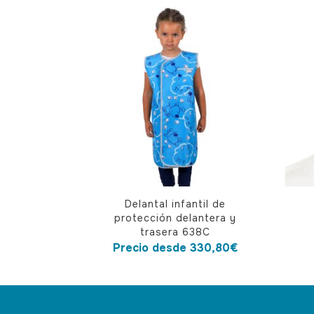
Este
Delantal infantil de
producto
protección delantera y
tiene
trasera 638C
Precio desde
330,80
€
múltiples
variantes.
Las
opciones