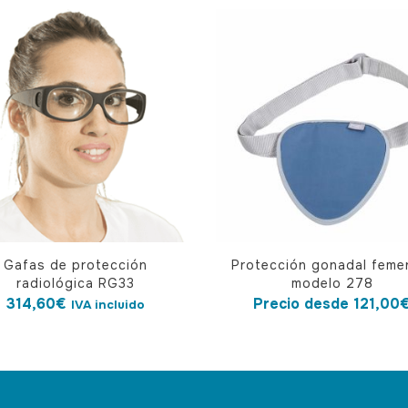
Este
Gafas de protección
Protección gonadal feme
producto
radiológica RG33
modelo 278
tiene
314,60
€
Precio desde
121,00
IVA incluido
múltiples
variantes.
Las
opciones