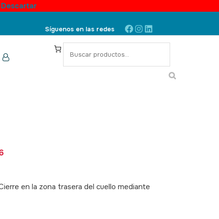
.
Descartar
Facebook
Instagram
LinkedIn
Síguenos en las redes
S
e
a
r
c
h
6
Cierre en la zona trasera del cuello mediante