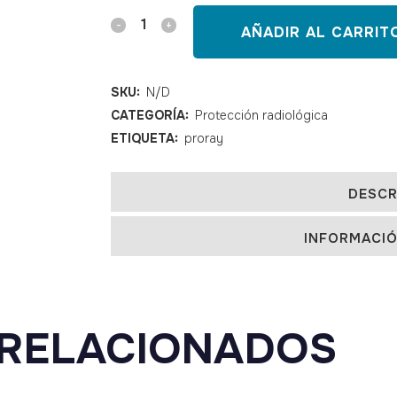
Protector
AÑADIR AL CARRIT
tiroides
modelo
SKU:
N/D
CATEGORÍA:
Protección radiológica
516
ETIQUETA:
proray
quantity
DESCR
INFORMACIÓ
RELACIONADOS