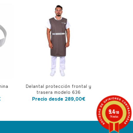
Este
nina
Delantal protección frontal y
producto
trasera modelo 636
tiene
€
Precio desde
289,00
€
múltiples
9.4
/10
variantes.
74 notas
Las
opciones