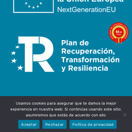
9.4
/10
74 notas
Usamos cookies para asegurar que te damos la mejor
experiencia en nuestra web. Si continúas usando este sitio,
asumiremos que estás de acuerdo con ello.
Agencia Marketing Online
Design by
Ingenium.Marketing
Aceptar
Rechazar
Política de privacidad
Privacidad