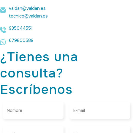
valdan@valdan.es
tecnico@valdan.es
935044551
679800589
¿Tienes una
consulta?
Escríbenos