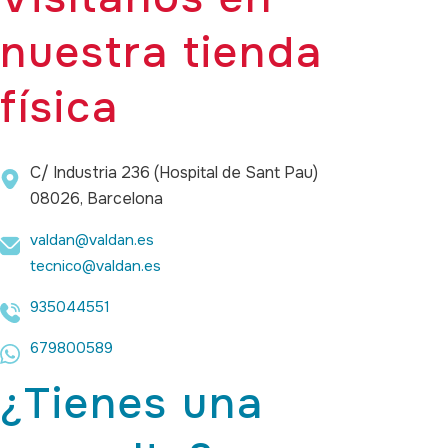
nuestra tienda
física
C/ Industria 236 (Hospital de Sant Pau)
08026, Barcelona
valdan@valdan.es
tecnico@valdan.es
935044551
679800589
¿Tienes una