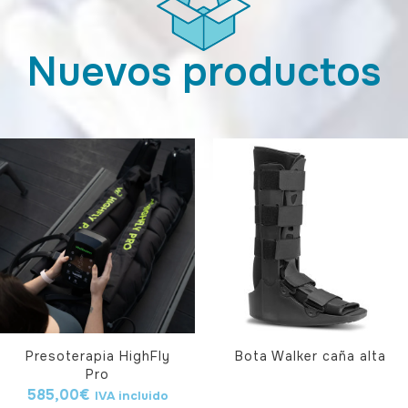
Nuevos productos
Presoterapia HighFly
Bota Walker caña alta
Pro
585,00
€
IVA incluido