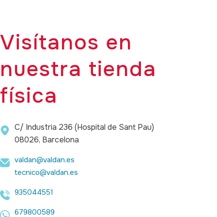
Visítanos en
nuestra tienda
física
C/ Industria 236 (Hospital de Sant Pau)
08026, Barcelona
valdan@valdan.es
tecnico@valdan.es
935044551
679800589