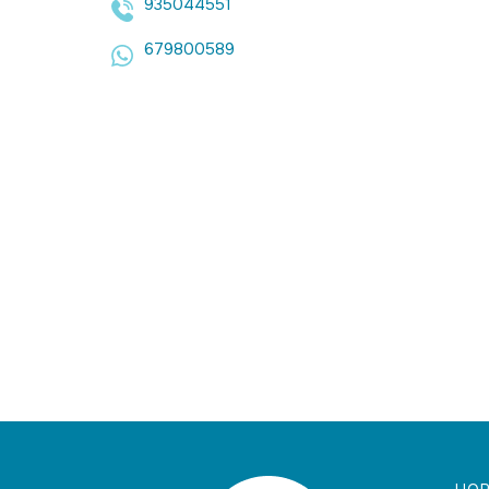
935044551
679800589