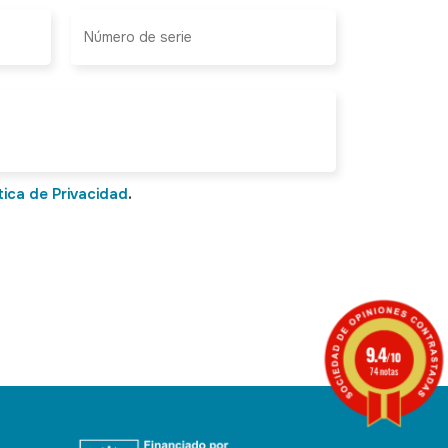
tica de Privacidad
.
9.4
/10
74 notas