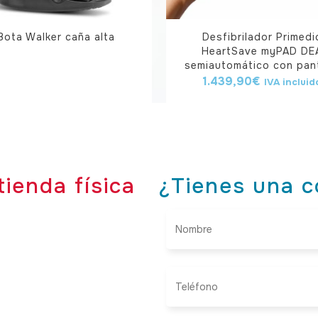
Bota Walker caña alta
Desfibrilador Primedi
HeartSave myPAD DE
semiautomático con pant
1.439,90
€
IVA incluid
tienda física
¿Tienes una c