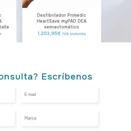
c
Desfibrilador Primedic
A
HeartSave myPAD DEA
alla
semiautomático
1.203,95
€
o
IVA incluido
onsulta? Escríbenos