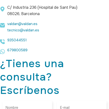
C/ Industria 236 (Hospital de Sant Pau)
08026, Barcelona
valdan@valdan.es
tecnico@valdan.es
935044551
679800589
¿Tienes una
consulta?
Escríbenos