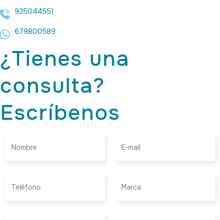
935044551
679800589
¿Tienes una
consulta?
Escríbenos