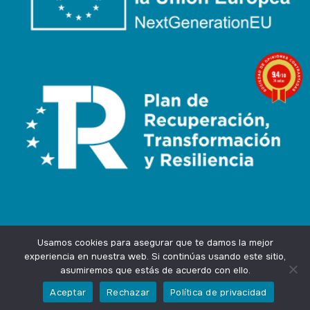
9.4
/10
74 notas
Usamos cookies para asegurar que te damos la mejor
experiencia en nuestra web. Si continúas usando este sitio,
asumiremos que estás de acuerdo con ello.
Agencia Marketing Online
Design by
Ingenium.Marketing
Aceptar
Rechazar
Política de privacidad
Privacidad