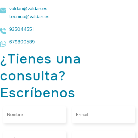
valdan@valdan.es
tecnico@valdan.es
935044551
679800589
¿Tienes una
consulta?
Escríbenos