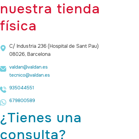
nuestra tienda
física
C/ Industria 236 (Hospital de Sant Pau)
08026, Barcelona
valdan@valdan.es
tecnico@valdan.es
935044551
679800589
¿Tienes una
consulta?