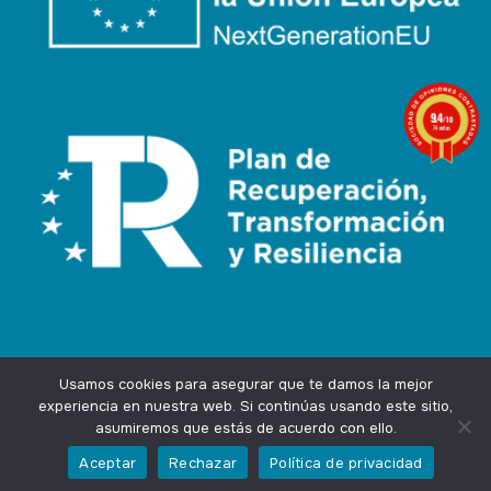
9.4
/10
74 notas
Usamos cookies para asegurar que te damos la mejor
experiencia en nuestra web. Si continúas usando este sitio,
asumiremos que estás de acuerdo con ello.
Agencia Marketing Online
Design by
Ingenium.Marketing
Aceptar
Rechazar
Política de privacidad
Privacidad