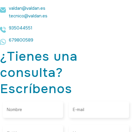
valdan@valdan.es
tecnico@valdan.es
935044551
679800589
¿Tienes una
consulta?
Escríbenos