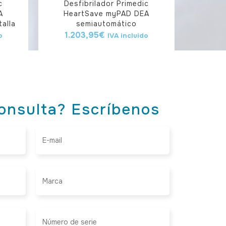
c
Desfibrilador Primedic
A
HeartSave myPAD DEA
alla
semiautomático
1.203,95
€
o
IVA incluido
onsulta? Escríbenos