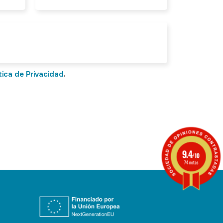
tica de Privacidad
.
9.4
/10
74 notas