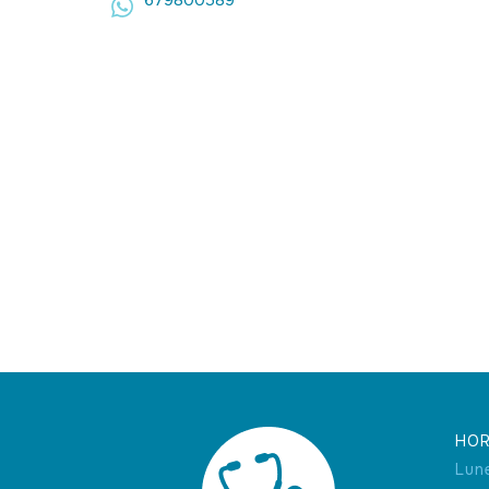
679800589
HOR
Lun