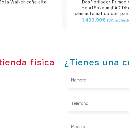
Bota Walker caña alta
Desfibrilador Primedi
HeartSave myPAD DE
semiautomático con pant
1.439,90
€
IVA incluid
tienda física
¿Tienes una c