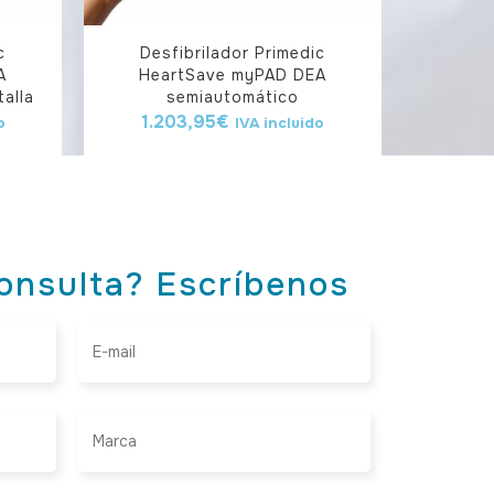
c
Desfibrilador Primedic
A
HeartSave myPAD DEA
alla
semiautomático
1.203,95
€
o
IVA incluido
onsulta? Escríbenos