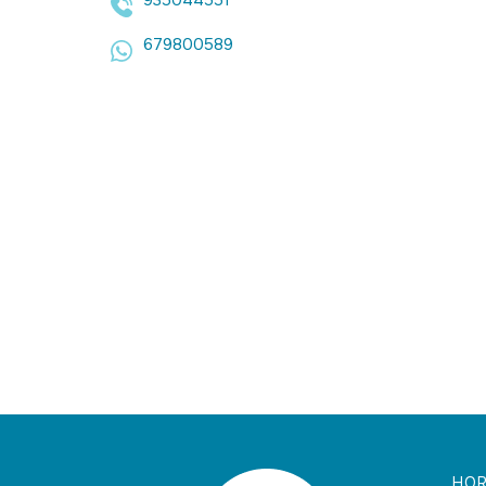
935044551
679800589
HOR