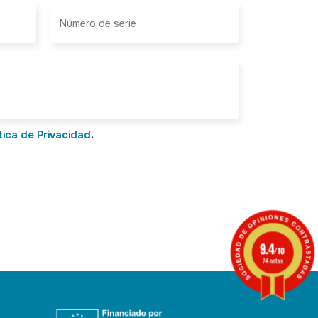
tica de Privacidad
.
9.4
/10
74 notas