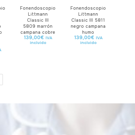
io
Fonendoscopio
Fonendoscopio
Littmann
Littmann
Classic III
Classic III 5811
o
5809 marrón
negro campana
o
campana cobre
humo
139,00
€
139,00
€
IVA
IVA
incluido
incluido
A