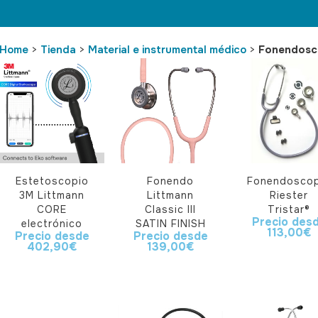
Home
>
Tienda
>
Material e instrumental médico
>
Fonendosc
Estetoscopio
Fonendo
Fonendoscop
3M Littmann
Littmann
Riester
CORE
Classic III
Tristar®
Precio des
electrónico
SATIN FINISH
113,00
€
Precio desde
Precio desde
402,90
€
139,00
€