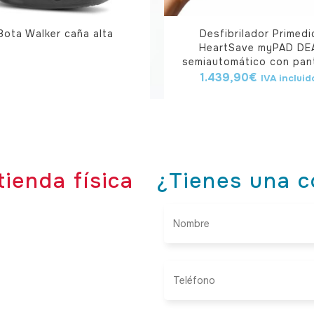
Bota Walker caña alta
Desfibrilador Primedi
HeartSave myPAD DE
semiautomático con pant
1.439,90
€
IVA incluid
tienda física
¿Tienes una c