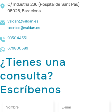
C/ Industria 236 (Hospital de Sant Pau)
08026, Barcelona
valdan@valdan.es
tecnico@valdan.es
935044551
679800589
¿Tienes una
consulta?
Escríbenos