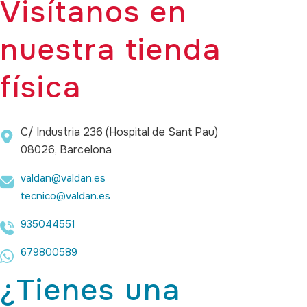
Visítanos en
nuestra tienda
física
C/ Industria 236 (Hospital de Sant Pau)
08026, Barcelona
valdan@valdan.es
tecnico@valdan.es
935044551
679800589
¿Tienes una