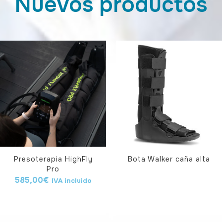
Nuevos productos
Presoterapia HighFly
Bota Walker caña alta
Pro
585,00
€
IVA incluido