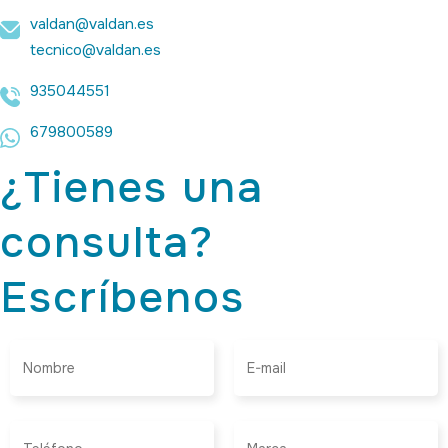
valdan@valdan.es
tecnico@valdan.es
935044551
679800589
¿Tienes una
consulta?
Escríbenos