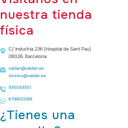
nuestra tienda
física
C/ Industria 236 (Hospital de Sant Pau)
08026, Barcelona
valdan@valdan.es
tecnico@valdan.es
935044551
679800589
¿Tienes una