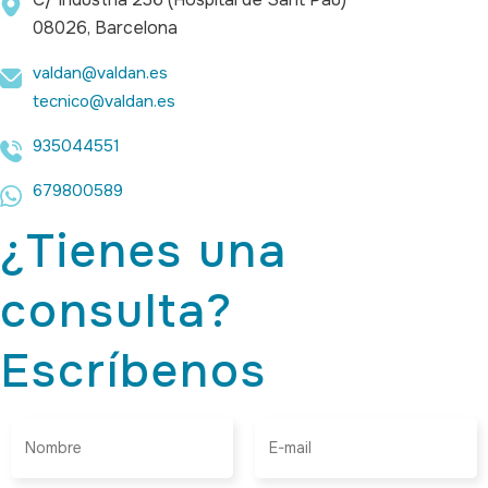
08026, Barcelona
valdan@valdan.es
tecnico@valdan.es
935044551
679800589
¿Tienes una
consulta?
Escríbenos