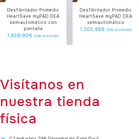
Desfibrilador Primedic
Desfibrilador Primedic
HeartSave myPAD DEA
HeartSave myPAD DEA
semiautomático con
semiautomático
pantalla
1.203,95
€
IVA incluido
1.439,90
€
IVA incluido
Visítanos en
nuestra tienda
física
C/ Industria 236 (Hospital de Sant Pau)