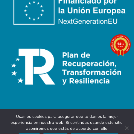
9.4
/10
74 notas
Usamos cookies para asegurar que te damos la mejor
experiencia en nuestra web. Si continúas usando este sitio,
asumiremos que estás de acuerdo con ello.
Agencia Marketing Online
Design by
Ingenium.Marketing