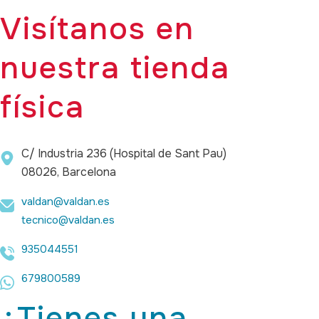
Visítanos en
nuestra tienda
física
C/ Industria 236 (Hospital de Sant Pau)
08026, Barcelona
valdan@valdan.es
tecnico@valdan.es
935044551
679800589
¿Tienes una