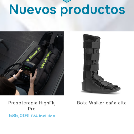
Nuevos productos
Presoterapia HighFly
Bota Walker caña alta
Pro
585,00
€
IVA incluido