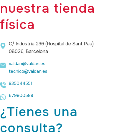
nuestra tienda
física
C/ Industria 236 (Hospital de Sant Pau)
08026, Barcelona
valdan@valdan.es
tecnico@valdan.es
935044551
679800589
¿Tienes una
consulta?