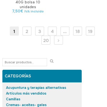
40G bolsa 10
unidades
7,50
€
IVA incluido
1
2
3
4
…
18
19
20
CATEGORÍAS
Acupuntura y terapias alternativas
Artículos más vendidos
Camillas
Cremas- aceites- geles