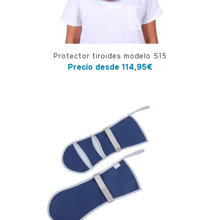
de
producto
Este
Protector tiroides modelo 515
producto
Precio desde
114,95
€
tiene
múltiples
variantes.
Las
opciones
se
pueden
elegir
en
la
página
de