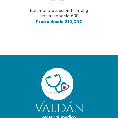
Este
Delantal protección frontal y
producto
trasera modelo 638
tiene
Precio desde
319,00
€
múltiples
variantes.
Las
opciones
se
pueden
elegir
en
la
página
de
producto