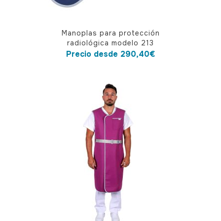
producto
Este
Manoplas para protección
producto
radiológica modelo 213
tiene
Precio desde
290,40
€
múltiples
variantes.
Las
opciones
se
pueden
elegir
en
la
página
de
producto