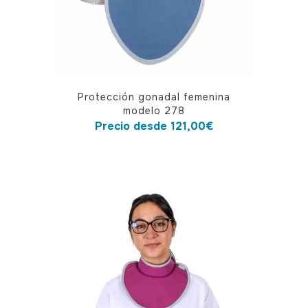
Este
Protección gonadal femenina
producto
modelo 278
tiene
Precio desde
121,00
€
múltiples
variantes.
Las
opciones
se
pueden
elegir
en
la
página