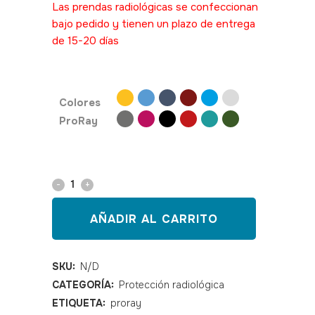
Las prendas radiológicas se confeccionan
bajo pedido y tienen un plazo de entrega
de 15-20 días
SKU: 490060
Colores
ProRay
Manoplas
abiertas
AÑADIR AL CARRITO
para
protección
SKU:
N/D
CATEGORÍA:
Protección radiológica
radiológica
ETIQUETA:
proray
modelo