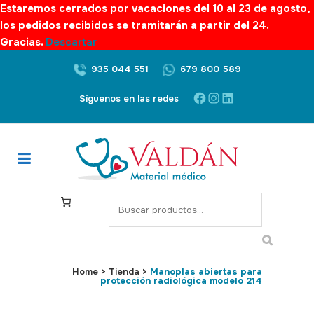
Estaremos cerrados por vacaciones del 10 al 23 de agosto,
los pedidos recibidos se tramitarán a partir del 24.
Gracias.
Descartar
935 044 551
679 800 589
Facebook
Instagram
LinkedIn
Síguenos en las redes
S
e
a
r
c
Home
>
Tienda
>
Manoplas abiertas para
protección radiológica modelo 214
h