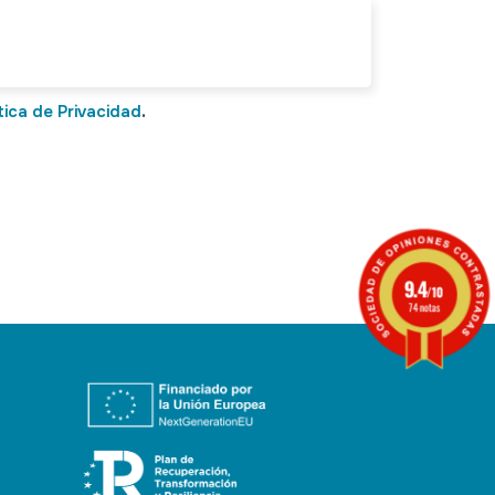
tica de Privacidad
.
9.4
/10
74 notas