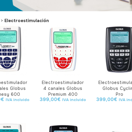
>
Electroestimulación
oestimulador
Electroestimulador
Electroestimul
ales Globus
4 canales Globus
Globus Cycli
nesy 600
Premium 400
Pro
0
€
399,00
€
399,00
€
IVA incluido
IVA incluido
IVA in