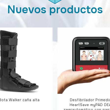
Nuevos productos
Bota Walker caña alta
Desfibrilador Primedi
HeartSave myPAD DE
semiautomático con pant