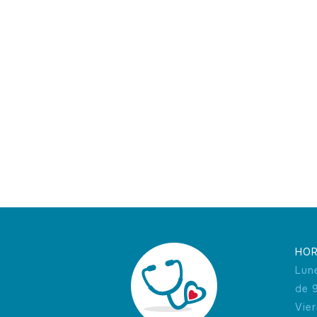
HOR
Lun
de 
Vie