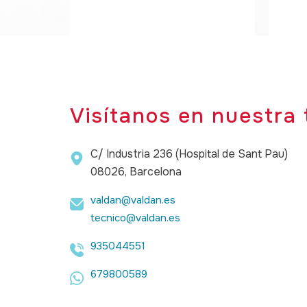
Visítanos en nuestra 
C/ Industria 236 (Hospital de Sant Pau)
08026, Barcelona
valdan@valdan.es
tecnico@valdan.es
935044551
679800589