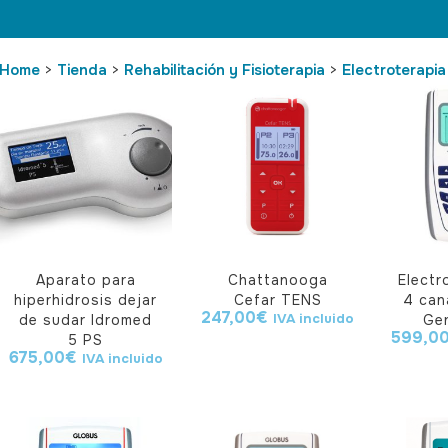
Home
>
Tienda
>
Rehabilitación y Fisioterapia
>
Electroterapia
Aparato para
Chattanooga
Electr
hiperhidrosis dejar
Cefar TENS
4 can
247,00
€
IVA incluido
de sudar Idromed
Ge
599,0
5 PS
675,00
€
IVA incluido