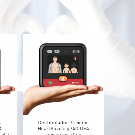
c
Desfibrilador Primedic
A
HeartSave myPAD DEA
alla
semiautomático