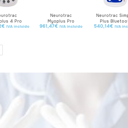
eurotrac
Neurotrac
Neurotrac Sim
plus 4 Pro
Myoplus Pro
Plus Bluetoo
2
€
961,47
€
540,14
€
IVA incluido
IVA incluido
IVA in