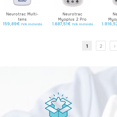
Neurotrac Multi-
Neurotrac
N
tens
Myoplus 2 Pro
Myo
159,89
€
1.687,51
€
1.916,5
IVA incluido
IVA incluido
1
2