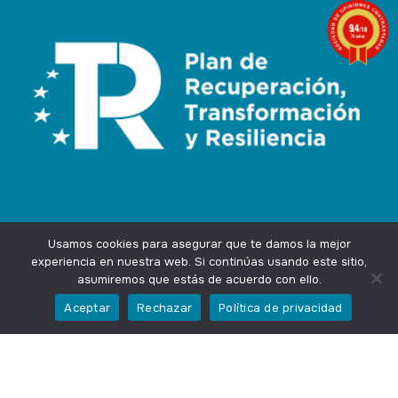
9.4
/10
74 notas
Usamos cookies para asegurar que te damos la mejor
experiencia en nuestra web. Si continúas usando este sitio,
asumiremos que estás de acuerdo con ello.
Agencia Marketing Online
Design by
Ingenium.Marketing
Aceptar
Rechazar
Política de privacidad
Privacidad
Aviso Legal
Cookies