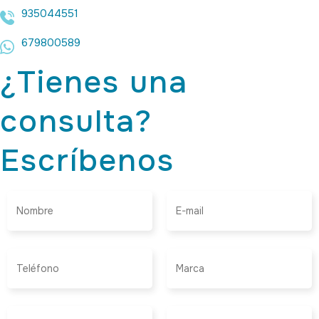
935044551
679800589
¿Tienes una
consulta?
Escríbenos