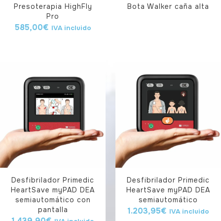
Presoterapia HighFly
Bota Walker caña alta
Pro
585,00
€
IVA incluido
Desfibrilador Primedic
Desfibrilador Primedic
HeartSave myPAD DEA
HeartSave myPAD DEA
semiautomático con
semiautomático
pantalla
1.203,95
€
IVA incluido
1.439,90
€