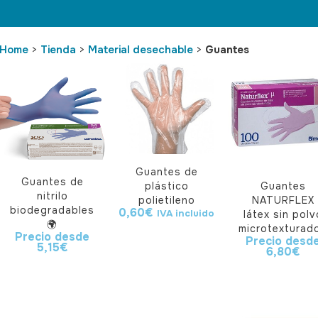
Home
>
Tienda
>
Material desechable
>
Guantes
Guantes de
Guantes de
plástico
Guantes
nitrilo
polietileno
NATURFLEX
biodegradables
0,60
€
IVA incluido
látex sin polv
🌍
microtexturad
Precio desde
Precio desd
5,15
€
6,80
€