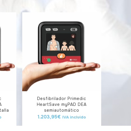
c
Desfibrilador Primedic
A
HeartSave myPAD DEA
alla
semiautomático
1.203,95
€
o
IVA incluido