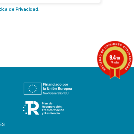
tica de Privacidad
.
9.4
/10
74 notas
ES