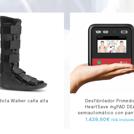
Bota Walker caña alta
Desfibrilador Primedi
HeartSave myPAD DE
semiautomático con pant
1.439,90
€
IVA incluid