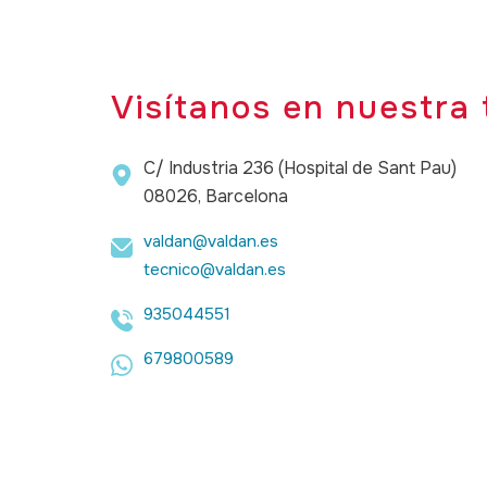
Visítanos en nuestra 
C/ Industria 236 (Hospital de Sant Pau)
08026, Barcelona
valdan@valdan.es
tecnico@valdan.es
935044551
679800589