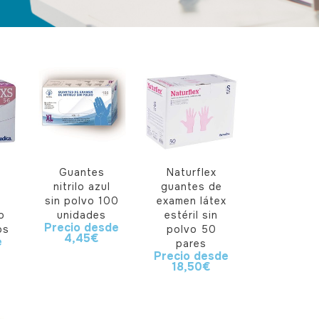
Guantes
Naturflex
nitrilo azul
guantes de
sin polvo 100
examen látex
o
unidades
estéril sin
Precio desde
os
polvo 50
4,45
€
e
pares
Precio desde
18,50
€