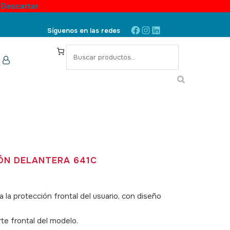
.
Descartar
Facebook
Instagram
LinkedIn
Síguenos en las redes
S
e
a
r
c
h
ÓN DELANTERA 641C
 la protección frontal del usuario, con diseño
rte frontal del modelo.
SKU: