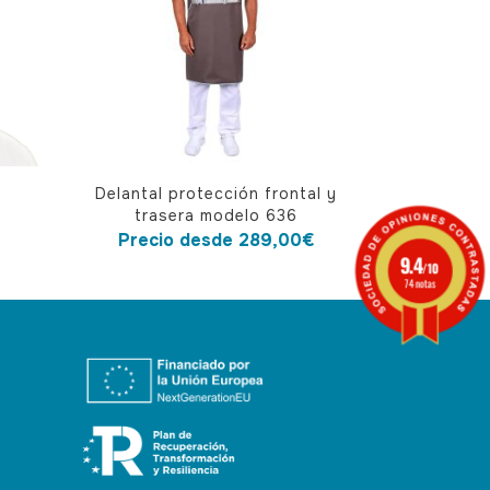
Este
Delantal protección frontal y
producto
trasera modelo 636
tiene
Precio desde
289,00
€
9.4
múltiples
/10
74 notas
variantes.
Las
opciones
se
pueden
elegir
en