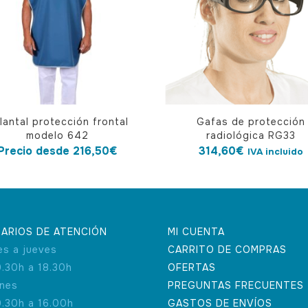
lantal protección frontal
Gafas de protección
cto
modelo 642
radiológica RG33
Precio desde
216,50
€
314,60
€
IVA incluido
ples
tes.
nes
ARIOS DE ATENCIÓN
MI CUENTA
es a jueves
CARRITO DE COMPRAS
en
9.30h a 18.30h
OFERTAS
rnes
PREGUNTAS FRECUENTES
9.30h a 16.00h
GASTOS DE ENVÍOS