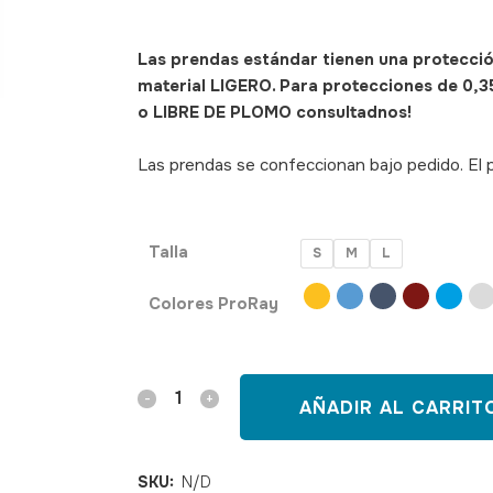
490054,490055,490056
Las prendas estándar tienen una protecci
material LIGERO. Para protecciones de 0,
o LIBRE DE PLOMO consultadnos!
Las prendas se confeccionan bajo pedido. El p
Talla
S
M
L
Colores ProRay
Delantal
AÑADIR AL CARRIT
infantil
de
SKU:
N/D