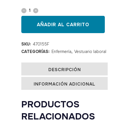
Chaqueta
polar
AÑADIR AL CARRITO
mujer
personalizada
SKU:
470155F
CATEGORÍAS:
Enfermería
,
Vestuario laboral
color
fucsia
DESCRIPCIÓN
quantity
INFORMACIÓN ADICIONAL
PRODUCTOS
RELACIONADOS