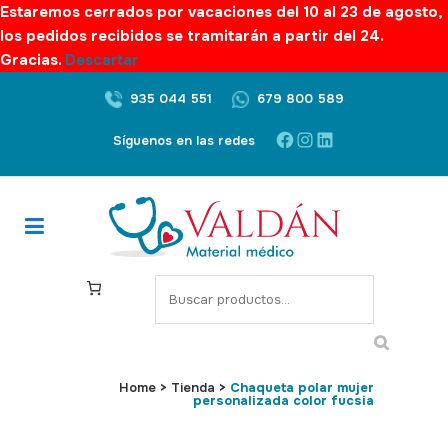
Estaremos cerrados por vacaciones del 10 al 23 de agosto,
los pedidos recibidos se tramitarán a partir del 24.
Gracias.
Descartar
935 044 551
679 800 589
Facebook
Instagram
LinkedIn
Síguenos en las redes
S
e
a
r
c
Home
>
Tienda
>
Chaqueta polar mujer
personalizada color fucsia
h