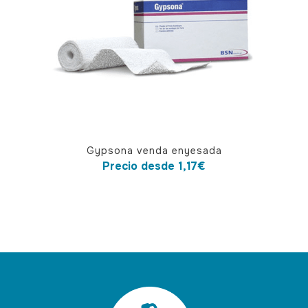
Este
Gypsona venda enyesada
producto
Precio desde
1,17
€
tiene
múltiples
variantes.
Las
opciones
se
pueden
elegir