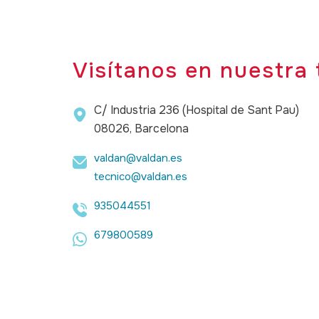
Visítanos en nuestra 
C/ Industria 236 (Hospital de Sant Pau)
08026, Barcelona
valdan@valdan.es
tecnico@valdan.es
935044551
679800589