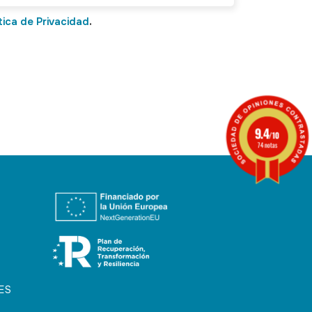
tica de Privacidad
.
9.4
/10
74 notas
ES