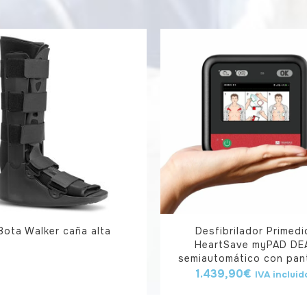
Bota Walker caña alta
Desfibrilador Primedi
HeartSave myPAD DE
semiautomático con pant
1.439,90
€
IVA incluid