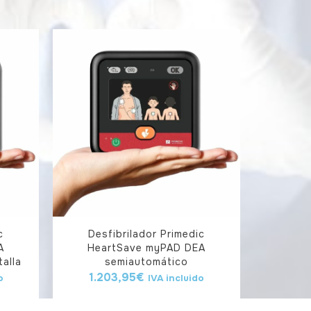
c
Desfibrilador Primedic
A
HeartSave myPAD DEA
alla
semiautomático
1.203,95
€
o
IVA incluido