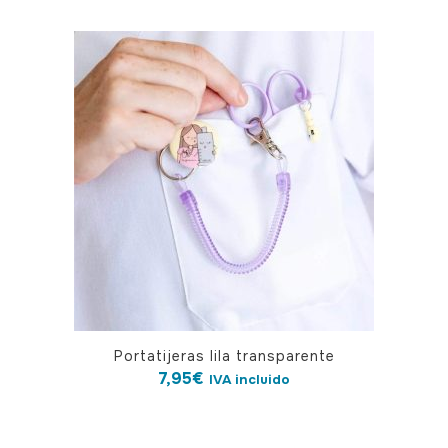
múltiples
variantes.
Las
opciones
se
pueden
elegir
en
la
página
de
producto
Portatijeras lila transparente
7,95
€
IVA incluido