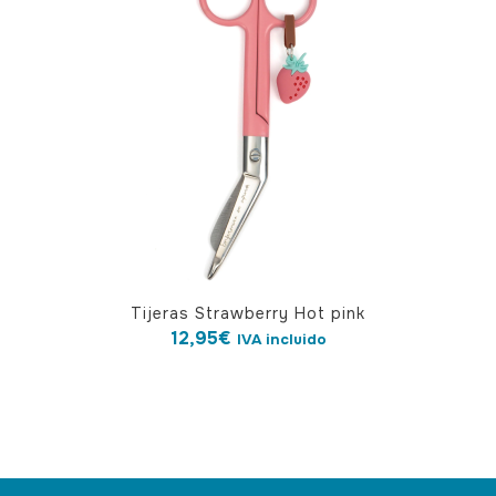
opciones
se
pueden
elegir
en
la
página
de
producto
Tijeras Strawberry Hot pink
12,95
€
IVA incluido