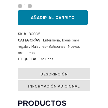
Organizador
de
AÑADIR AL CARRITO
bolsillo
para
SKU:
180005
CATEGORÍAS:
Enfermería
,
Ideas para
enfermería
regalar
,
Maletines- Botiquines
,
Nuevos
Keen's
productos
quantity
ETIQUETA:
Elite Bags
DESCRIPCIÓN
INFORMACIÓN ADICIONAL
PRODUCTOS