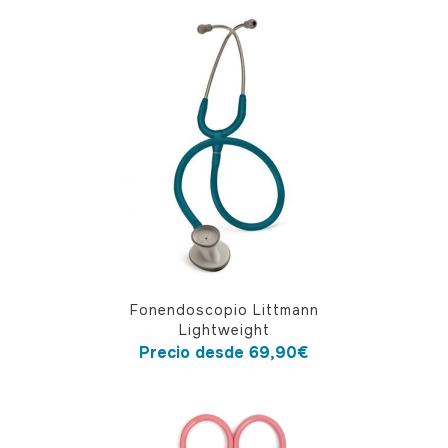
Este
Fonendoscopio Littmann
producto
Lightweight
tiene
Precio desde
69,90
€
múltiples
variantes.
Las