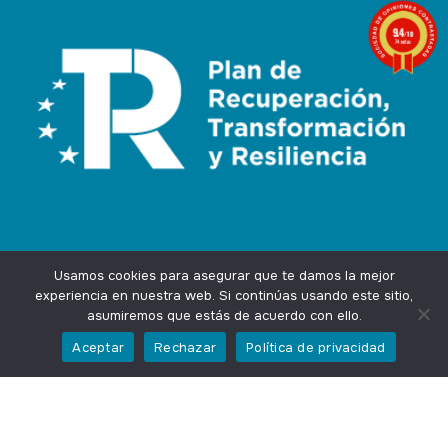
9.4
/10
74 notas
Usamos cookies para asegurar que te damos la mejor
experiencia en nuestra web. Si continúas usando este sitio,
asumiremos que estás de acuerdo con ello.
Agencia Marketing Online
Design by
Ingenium.Marketing
Aceptar
Rechazar
Política de privacidad
Privacidad
Aviso Legal
Cookies