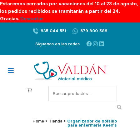
Estaremos cerrados por vacaciones del 10 al 23 de agosto,
los pedidos recibidos se tramitarán a partir del 24.
Gracias.
Descartar
935 044 551
679 800 589
Facebook
Instagram
LinkedIn
Síguenos en las redes
S
e
a
r
c
Home
>
Tienda
>
Organizador de bolsillo
para enfermería Keen’s
h