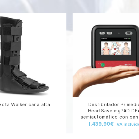
Bota Walker caña alta
Desfibrilador Primedi
HeartSave myPAD DE
semiautomático con pant
1.439,90
€
IVA incluid