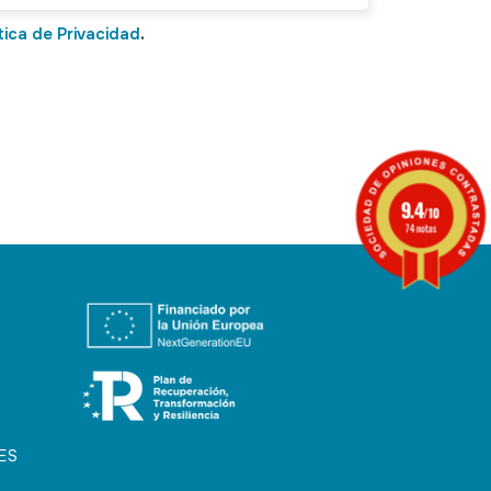
tica de Privacidad
.
9.4
/10
74 notas
ES