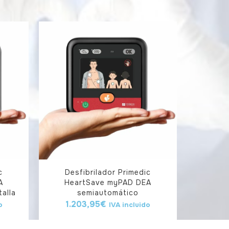
c
Desfibrilador Primedic
A
HeartSave myPAD DEA
alla
semiautomático
1.203,95
€
o
IVA incluido