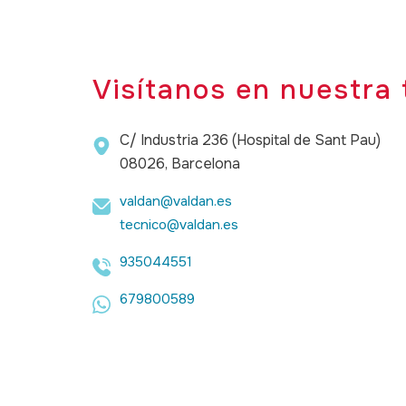
Visítanos en nuestra 
C/ Industria 236 (Hospital de Sant Pau)
08026, Barcelona
valdan@valdan.es
tecnico@valdan.es
935044551
679800589