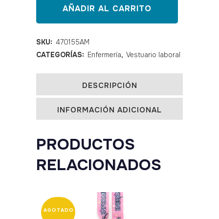
polar
AÑADIR AL CARRITO
mujer
personalizada
SKU:
470155AM
CATEGORÍAS:
Enfermería
,
Vestuario laboral
color
azul
DESCRIPCIÓN
marino
INFORMACIÓN ADICIONAL
quantity
PRODUCTOS
RELACIONADOS