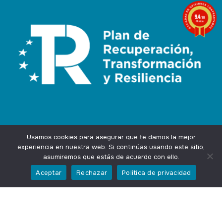
9.4
/10
74 notas
Usamos cookies para asegurar que te damos la mejor
experiencia en nuestra web. Si continúas usando este sitio,
asumiremos que estás de acuerdo con ello.
Agencia Marketing Online
Design by
Ingenium.Marketing
Aceptar
Rechazar
Política de privacidad
Privacidad
Aviso Legal
Cookies