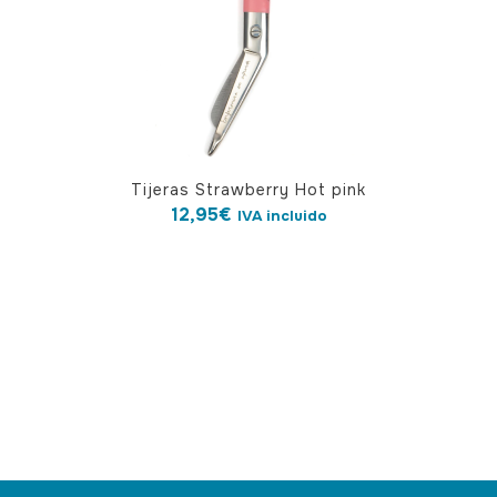
en
la
página
de
producto
Tijeras Strawberry Hot pink
12,95
€
IVA incluido