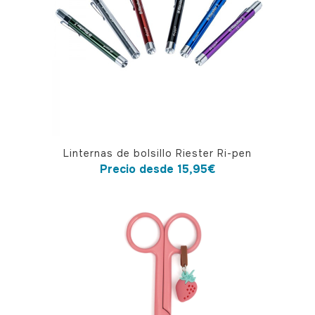
Este
Linternas de bolsillo Riester Ri-pen
producto
Precio desde
15,95
€
tiene
múltiples
variantes.
Las
opciones
se
pueden
elegir