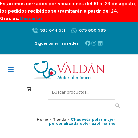
Estaremos cerrados por vacaciones del 10 al 23 de agosto,
los pedidos recibidos se tramitarán a partir del 24.
Gracias.
Descartar
935 044 551
679 800 589
Facebook
Instagram
LinkedIn
Síguenos en las redes
S
e
a
r
c
Home
>
Tienda
>
Chaqueta polar mujer
personalizada color azul marino
h