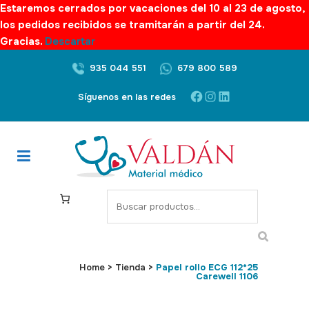
Estaremos cerrados por vacaciones del 10 al 23 de agosto,
los pedidos recibidos se tramitarán a partir del 24.
Gracias.
Descartar
935 044 551
679 800 589
Facebook
Instagram
LinkedIn
Síguenos en las redes
S
e
a
r
c
Home
>
Tienda
>
Papel rollo ECG 112*25
Carewell 1106
h