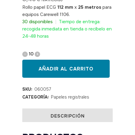
IVA incluido
Rollo papel ECG
112 mm
x
25 metros
para
equipos Carewell 1106.
SKU: 060057
30 disponibles
|
Tiempo de entrega:
recogida inmediata en tienda o recíbelo en
24-48 horas
Papel
rollo
AÑADIR AL CARRITO
ECG
112*25
SKU:
060057
CATEGORÍA:
Papeles registrales
Carewell
1106
DESCRIPCIÓN
quantity