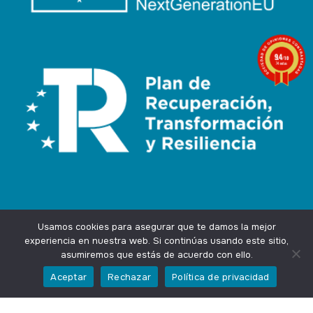
9.4
/10
74 notas
Usamos cookies para asegurar que te damos la mejor
experiencia en nuestra web. Si continúas usando este sitio,
asumiremos que estás de acuerdo con ello.
Agencia Marketing Online
Design by
Ingenium.Marketing
Aceptar
Rechazar
Política de privacidad
Privacidad
Aviso Legal