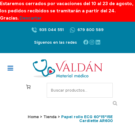
Estaremos cerrados por vacaciones del 10 al 23 de agosto,
los pedidos recibidos se tramitarán a partir del 24.
Gracias.
Descartar
935 044 551
679 800 589
Facebook
Instagram
LinkedIn
Síguenos en las redes
S
e
a
r
c
Home
>
Tienda
>
Papel rollo ECG 60*15*15E
Cardiette AR600
h