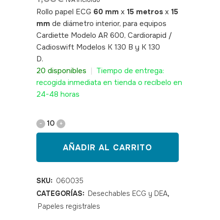
IVA incluido
Rollo papel ECG
60 mm
x
15 metros
x
15
mm
de diámetro interior, para equipos
Cardiette Modelo AR 600, Cardiorapid /
Cadioswift Modelos K 130 B y K 130
D.
SKU: 060035
20 disponibles
|
Tiempo de entrega:
recogida inmediata en tienda o recíbelo en
24-48 horas
Papel
rollo
AÑADIR AL CARRITO
ECG
60*15*15E
SKU:
060035
CATEGORÍAS:
Desechables ECG y DEA
,
Cardiette
Papeles registrales
AR600