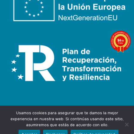
9.4
/10
74 notas
Usamos cookies para asegurar que te damos la mejor
experiencia en nuestra web. Si continúas usando este sitio,
asumiremos que estás de acuerdo con ello.
Agencia Marketing Online
Design by
Ingenium.Marketing