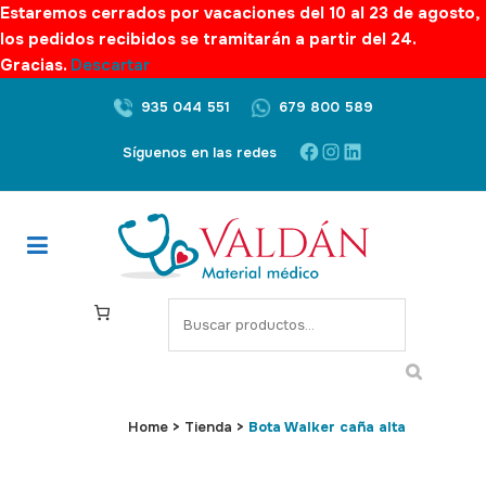
Estaremos cerrados por vacaciones del 10 al 23 de agosto,
los pedidos recibidos se tramitarán a partir del 24.
Gracias.
Descartar
935 044 551
679 800 589
Facebook
Instagram
LinkedIn
Síguenos en las redes
S
e
a
r
c
Home
>
Tienda
>
Bota Walker caña alta
h