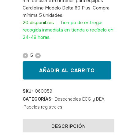
mm de diámetro interior, para equipos
Cardioline Modelo Delta 60 Plus. Compra
mínima 5 unidades.
SKU: 060059
20 disponibles
|
Tiempo de entrega:
recogida inmediata en tienda o recíbelo en
24-48 horas
Papel
rollo
AÑADIR AL CARRITO
ECG
210*30*19
SKU:
060059
CATEGORÍAS:
Desechables ECG y DEA
,
quantity
Papeles registrales
DESCRIPCIÓN