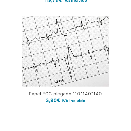
119,79
€
IVA incluido
Papel ECG plegado 110*140*140
3,90
€
IVA incluido