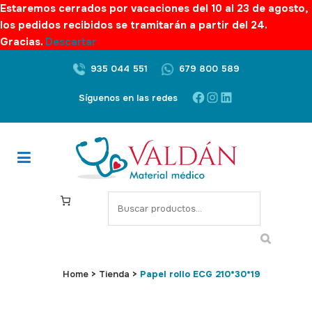
Estaremos cerrados por vacaciones del 10 al 23 de agosto,
los pedidos recibidos se tramitarán a partir del 24.
Gracias.
Descartar
935 044 551
679 800 589
Facebook
Instagram
LinkedIn
Síguenos en las redes
S
e
a
r
c
Home
>
Tienda
>
Papel rollo ECG 210*30*19
h