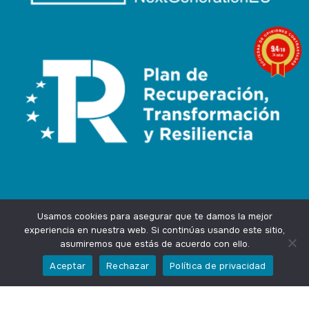
9.4
/10
74 notas
Usamos cookies para asegurar que te damos la mejor
experiencia en nuestra web. Si continúas usando este sitio,
asumiremos que estás de acuerdo con ello.
Agencia Marketing Online
Design by
Ingenium.Marketing
Aceptar
Rechazar
Política de privacidad
Privacidad
Aviso Legal