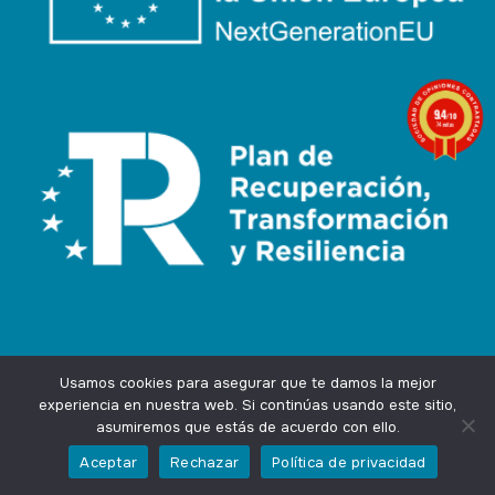
9.4
/10
74 notas
Usamos cookies para asegurar que te damos la mejor
experiencia en nuestra web. Si continúas usando este sitio,
asumiremos que estás de acuerdo con ello.
Agencia Marketing Online
Design by
Ingenium.Marketing
Aceptar
Rechazar
Política de privacidad
Privacidad