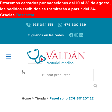
Estaremos cerrados por vacaciones del 10 al 23 de agosto,
los pedidos recibidos se tramitarán a partir del 24.
Gracias.
Descartar
935 044 551
679 800 589
Facebook
Instagram
LinkedIn
Síguenos en las redes
S
e
a
r
c
Home
>
Tienda
>
Papel rollo ECG 80*20*12E
h