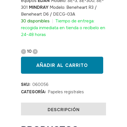
equipos
EDAN
Modelo: SE-3, SE-300, SE-
301
MINDRAY
Modelo: Beneheart R3 /
Beneheart D6 / DECG-03A
SKU: 060056
30 disponibles
|
Tiempo de entrega:
recogida inmediata en tienda o recíbelo en
24-48 horas
Papel
rollo
AÑADIR AL CARRITO
ECG
80*20*12E
SKU:
060056
CATEGORÍA:
Papeles registrales
quantity
DESCRIPCIÓN