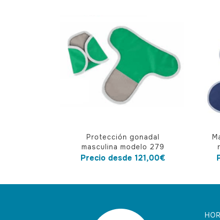
Este
Este
Protección gonadal
M
producto
produ
masculina modelo 279
tiene
tiene
Precio desde
121,00
€
múltiples
múlti
variantes.
varian
Las
Las
opciones
opcio
HOR