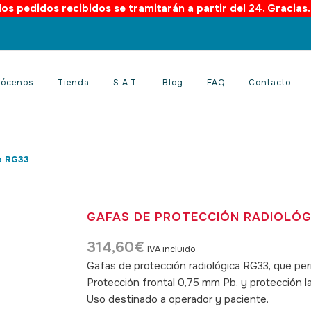
os pedidos recibidos se tramitarán a partir del 24. Gracias
ócenos
Tienda
S.A.T.
Blog
FAQ
Contacto
a RG33
GAFAS DE PROTECCIÓN RADIOLÓG
314,60
€
IVA incluido
Gafas de protección radiológica RG33, que pe
Protección frontal 0,75 mm Pb. y protección l
Uso destinado a operador y paciente.
SKU: 4