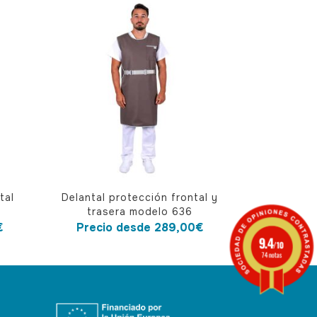
Este
tal
Delantal protección frontal y
producto
trasera modelo 636
tiene
€
Precio desde
289,00
€
9.4
múltiples
/10
74 notas
variantes.
Las
opciones