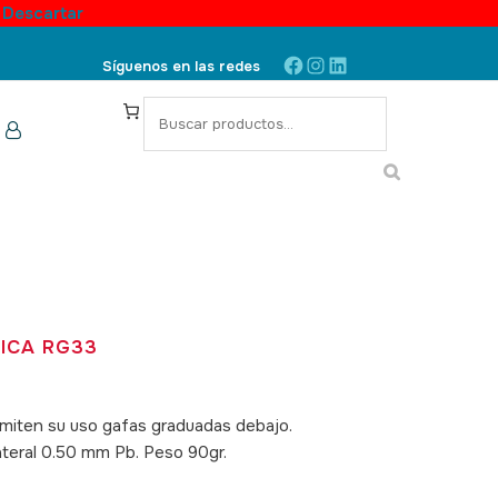
.
Descartar
Facebook
Instagram
LinkedIn
Síguenos en las redes
S
e
a
r
c
h
ICA RG33
rmiten su uso gafas graduadas debajo.
ateral 0.50 mm Pb. Peso 90gr.
90004