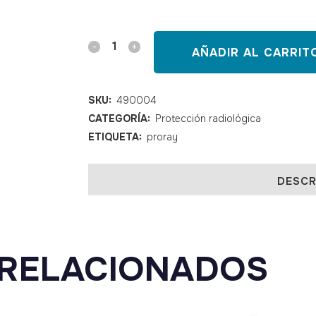
Gafas
AÑADIR AL CARRIT
de
protección
SKU:
490004
CATEGORÍA:
Protección radiológica
radiológica
ETIQUETA:
proray
RG33
quantity
DESCR
RELACIONADOS