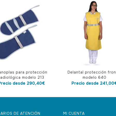
Este
anoplas para protección
Delantal protección fron
cto
producto
radiológica modelo 213
modelo 640
tiene
Precio desde
290,40
€
Precio desde
241,00
ples
múltiples
tes.
variantes.
Las
nes
opciones
ARIOS DE ATENCIÓN
MI CUENTA