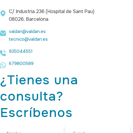
C/ Industria 236 (Hospital de Sant Pau)
08026, Barcelona
valdan@valdan.es
tecnico@valdan.es
935044551
679800589
¿Tienes una
consulta?
Escríbenos