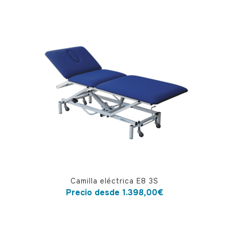
Este
Camilla eléctrica E8 3S
producto
Precio desde
1.398,00
€
tiene
múltiples
variantes.