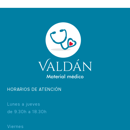
opciones
se
pueden
elegir
en
la
página
de
producto
HORARIOS DE ATENCIÓN
Lunes a jueves
de 9.30h a 18.30h
Viernes