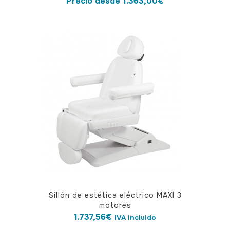
Precio desde
1.363,00
€
tiene
múltiples
variantes.
Las
opciones
se
pueden
elegir
en
la
página
de
producto
Sillón de estética eléctrico MAXI 3
motores
1.737,56
€
IVA incluido