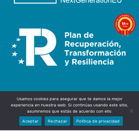
9.4
/10
74 notas
Usamos cookies para asegurar que te damos la mejor
experiencia en nuestra web. Si continúas usando este sitio,
asumiremos que estás de acuerdo con ello.
Agencia Marketing Online
Design by
Ingenium.Marketing
Aceptar
Rechazar
Política de privacidad
Privacidad
Aviso Legal