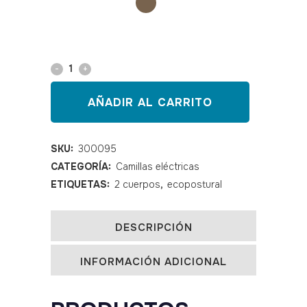
Camilla
eléctrica
AÑADIR AL CARRITO
Ecopostural
C5583
SKU:
300095
CATEGORÍA:
Camillas eléctricas
quantity
ETIQUETAS:
2 cuerpos
,
ecopostural
DESCRIPCIÓN
INFORMACIÓN ADICIONAL