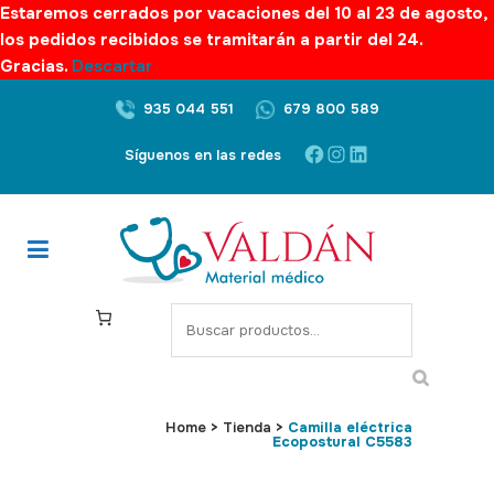
Estaremos cerrados por vacaciones del 10 al 23 de agosto,
los pedidos recibidos se tramitarán a partir del 24.
Gracias.
Descartar
935 044 551
679 800 589
Facebook
Instagram
LinkedIn
Síguenos en las redes
S
e
a
r
c
Home
>
Tienda
>
Camilla eléctrica
Ecopostural C5583
h