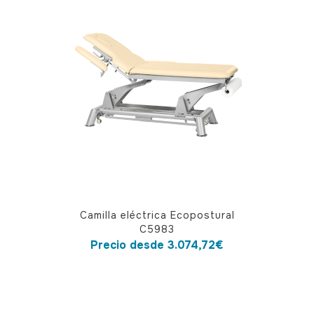
Las
opciones
se
pueden
elegir
en
la
página
de
producto
Este
Camilla eléctrica Ecopostural
producto
C5983
tiene
Precio desde
3.074,72
€
múltiples
variantes.
Las