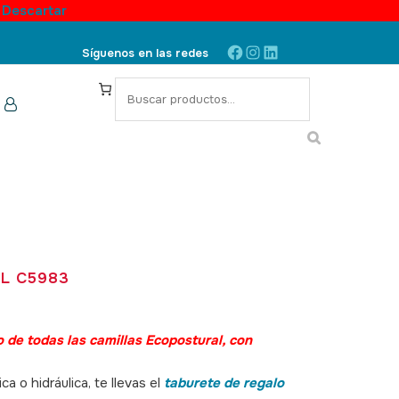
.
Descartar
Facebook
Instagram
LinkedIn
Síguenos en las redes
S
e
a
r
c
h
L C5983
io de todas las camillas Ecopostural, con
a o hidráulica, te llevas el
taburete de regalo