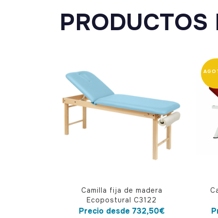
PRODUCTOS 
Este
Este
Camilla fija de madera
C
producto
produ
Ecopostural C3122
tiene
tiene
Precio desde
732,50
€
P