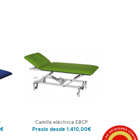
Este
S
Camilla eléctrica E8CP
producto
0
€
Precio desde
1.410,00
€
tiene