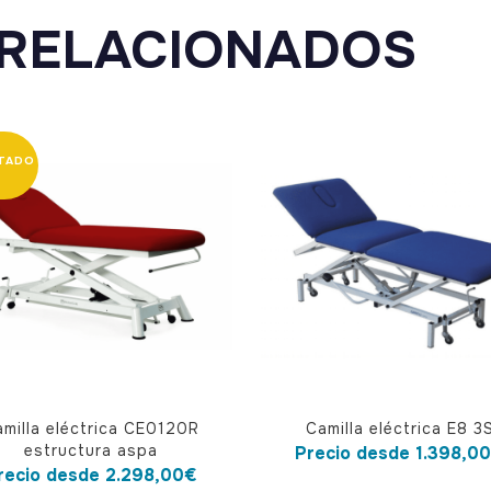
RELACIONADOS
Este
amilla eléctrica CE0120R
Camilla eléctrica E8 3
cto
producto
estructura aspa
Precio desde
1.398,0
tiene
recio desde
2.298,00
€