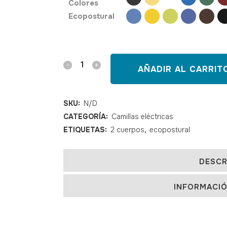
Colores
Ecopostural
Camilla
AÑADIR AL CARRIT
eléctrica
Ecopostural
SKU:
N/D
CATEGORÍA:
Camillas eléctricas
C5983
ETIQUETAS:
2 cuerpos
,
ecopostural
quantity
DESCR
INFORMACIÓ