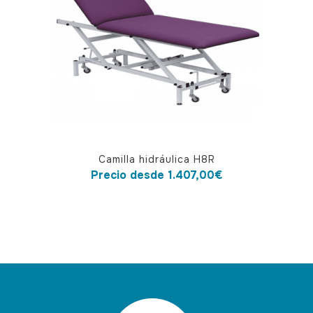
pueden
elegir
en
la
página
de
producto
Este
Camilla hidráulica H8R
producto
Precio desde
1.407,00
€
tiene
múltiples
variantes.
Las
opciones
se
pueden