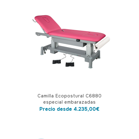
Este
Camilla Ecopostural C6880
producto
especial embarazadas
tiene
Precio desde
4.235,00
€
múltiples
variantes.
Las