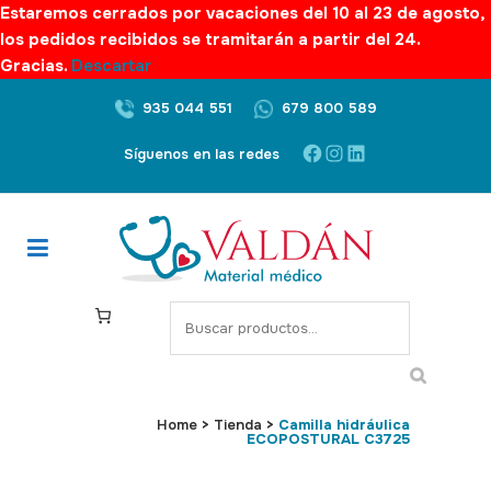
Estaremos cerrados por vacaciones del 10 al 23 de agosto,
los pedidos recibidos se tramitarán a partir del 24.
Gracias.
Descartar
935 044 551
679 800 589
Facebook
Instagram
LinkedIn
Síguenos en las redes
S
e
a
r
c
Home
>
Tienda
>
Camilla hidráulica
ECOPOSTURAL C3725
h