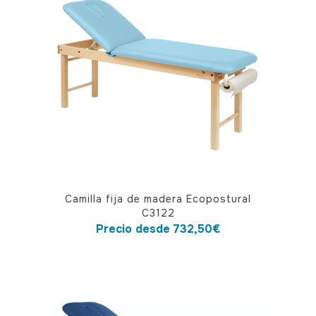
opciones
se
pueden
elegir
en
la
página
de
producto
Este
Camilla fija de madera Ecopostural
producto
C3122
tiene
Precio desde
732,50
€
múltiples
variantes.
Las
opciones