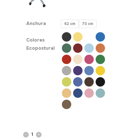
Anchura
62 cm
70 cm
Colores
Ecopostural
Camilla