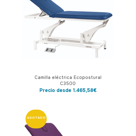
se
pueden
elegir
en
la
página
de
producto
Este
Camilla eléctrica Ecopostural
producto
C3500
tiene
Precio desde
1.465,58
€
múltiples
variantes.
Las
opciones
se