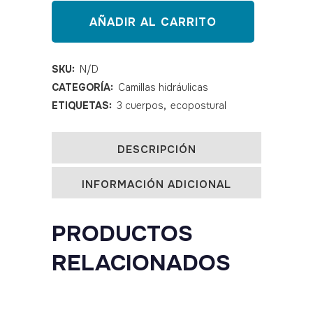
hidráulica
AÑADIR AL CARRITO
ECOPOSTURAL
C3725
SKU:
N/D
CATEGORÍA:
Camillas hidráulicas
quantity
ETIQUETAS:
3 cuerpos
,
ecopostural
DESCRIPCIÓN
INFORMACIÓN ADICIONAL
PRODUCTOS
RELACIONADOS