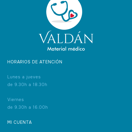
elegir
en
la
página
de
producto
HORARIOS DE ATENCIÓN
Lunes a jueves
de 9.30h a 18.30h
Viernes
de 9.30h a 16.00h
MI CUENTA