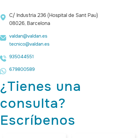
C/ Industria 236 (Hospital de Sant Pau)
08026, Barcelona
valdan@valdan.es
tecnico@valdan.es
935044551
679800589
¿Tienes una
consulta?
Escríbenos