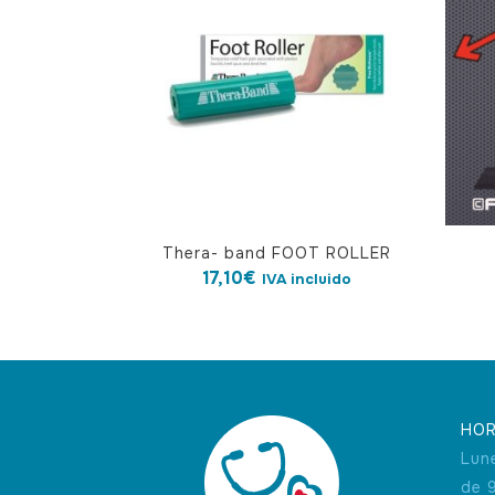
Thera- band FOOT ROLLER
17,10
€
IVA incluido
HOR
Lun
de 