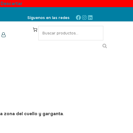
.
Descartar
Facebook
Instagram
LinkedIn
Síguenos en las redes
S
e
a
r
c
h
n la zona del cuello y garganta
.
SKU: 190121