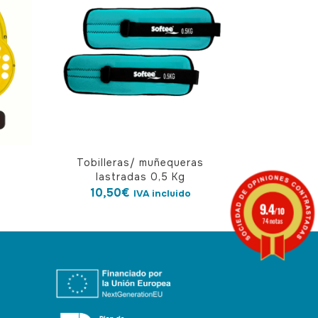
Tobilleras/ muñequeras
lastradas 0,5 Kg
€
10,50
€
IVA incluido
9.4
/10
74 notas