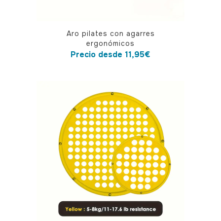
Este
Aro pilates con agarres
producto
ergonómicos
tiene
Precio desde
11,95
€
múltiples
variantes.
Las
opciones
se
pueden
elegir
en
la
página
de
producto