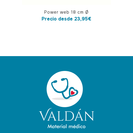
Este
Power web 18 cm Ø
producto
Precio desde
23,95
€
tiene
múltiples
variantes.
Las
opciones
se
pueden
elegir
en
la
página
de
producto