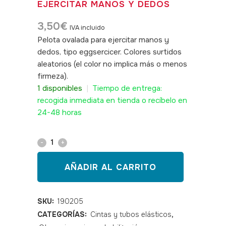
EJERCITAR MANOS Y DEDOS
3,50
€
IVA incluido
Pelota ovalada para ejercitar manos y
dedos, tipo eggsercicer. Colores surtidos
aleatorios (el color no implica más o menos
firmeza).
SKU: 190205
1 disponibles
|
Tiempo de entrega:
recogida inmediata en tienda o recíbelo en
24-48 horas
Pelota
ovalada
AÑADIR AL CARRITO
para
ejercitar
SKU:
190205
CATEGORÍAS:
Cintas y tubos elásticos
,
manos