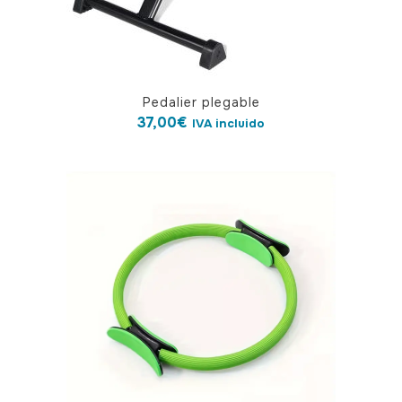
página
de
producto
Pedalier plegable
37,00
€
IVA incluido