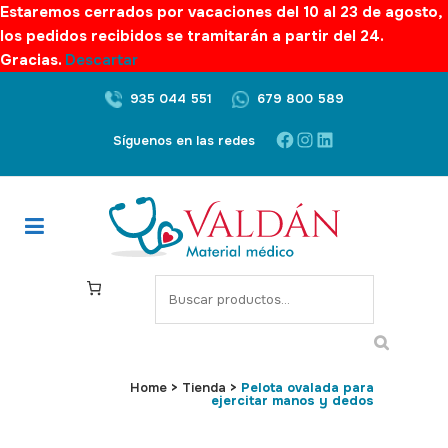
Estaremos cerrados por vacaciones del 10 al 23 de agosto,
los pedidos recibidos se tramitarán a partir del 24.
Gracias.
Descartar
935 044 551
679 800 589
Facebook
Instagram
LinkedIn
Síguenos en las redes
S
e
a
r
c
Home
>
Tienda
>
Pelota ovalada para
ejercitar manos y dedos
h