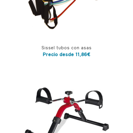
Este
Sissel tubos con asas
producto
Precio desde
11,86
€
tiene
múltiples
variantes.
Las
opciones
se
pueden
elegir
en
la