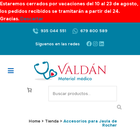
Estaremos cerrados por vacaciones del 10 al 23 de agosto,
los pedidos recibidos se tramitarán a partir del 24.
Gracias.
Descartar
935 044 551
679 800 589
Facebook
Instagram
LinkedIn
Síguenos en las redes
S
e
a
r
c
Home
>
Tienda
>
Accesorios para Jaula de
Rocher
h