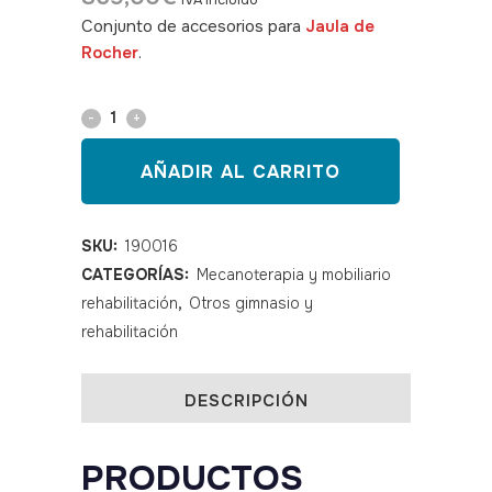
IVA incluido
Conjunto de accesorios para
Jaula de
Rocher
.
SKU: 190016
Accesorios
para
AÑADIR AL CARRITO
Jaula
de
SKU:
190016
CATEGORÍAS:
Mecanoterapia y mobiliario
Rocher
rehabilitación
,
Otros gimnasio y
quantity
rehabilitación
DESCRIPCIÓN
PRODUCTOS