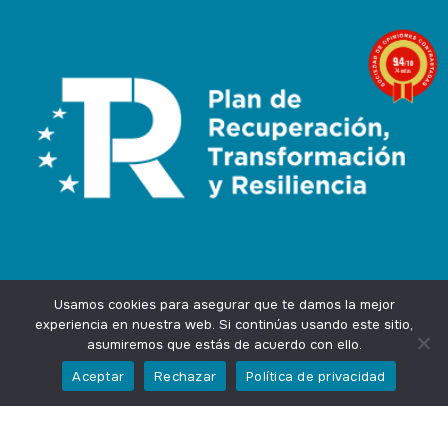
9.4
/10
74 notas
Usamos cookies para asegurar que te damos la mejor
experiencia en nuestra web. Si continúas usando este sitio,
asumiremos que estás de acuerdo con ello.
Agencia Marketing Online
Design by
Ingenium.Marketing
Aceptar
Rechazar
Política de privacidad
Privacidad
Aviso Legal