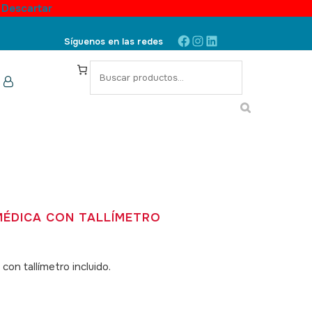
.
Descartar
Facebook
Instagram
LinkedIn
Síguenos en las redes
S
e
a
r
c
h
MÉDICA CON TALLÍMETRO
con tallímetro incluido.
SKU: 020013