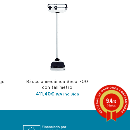
ys
Báscula mecánica Seca 700
con tallímetro
411,40
€
IVA incluido
9.4
/10
74 notas