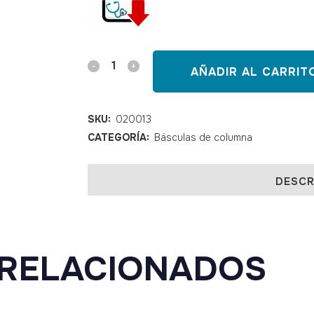
Báscula
AÑADIR AL CARRIT
mecánica
Seca
SKU:
020013
CATEGORÍA:
Básculas de columna
711
CE
DESCR
Médica
con
tallímetro
RELACIONADOS
quantity