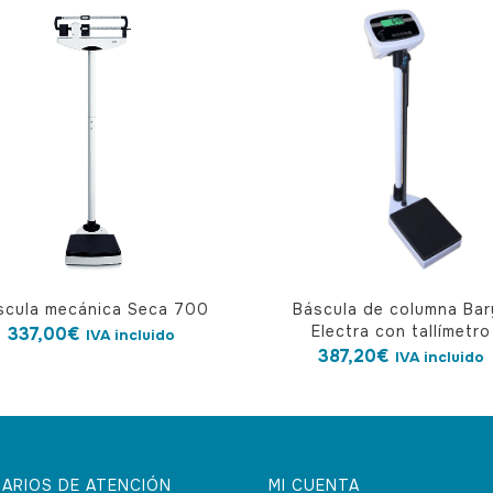
scula mecánica Seca 700
Báscula de columna Bar
Electra con tallímetro
337,00
€
IVA incluido
387,20
€
IVA incluido
ARIOS DE ATENCIÓN
MI CUENTA