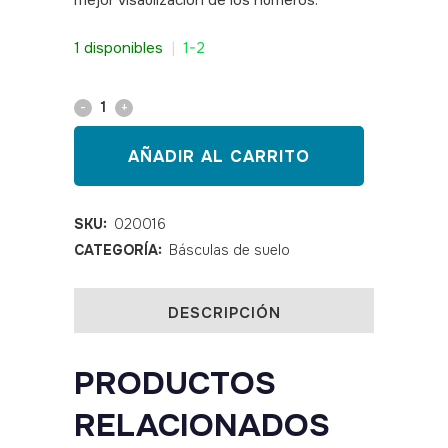
mejor visaulizacion de los números.
SKU:
020016
1 disponibles
|
1-2
Báscula
de
AÑADIR AL CARRITO
suelo
COMED
SKU:
020016
CATEGORÍA:
Básculas de suelo
profesional
200
DESCRIPCIÓN
KG
quantity
PRODUCTOS
RELACIONADOS