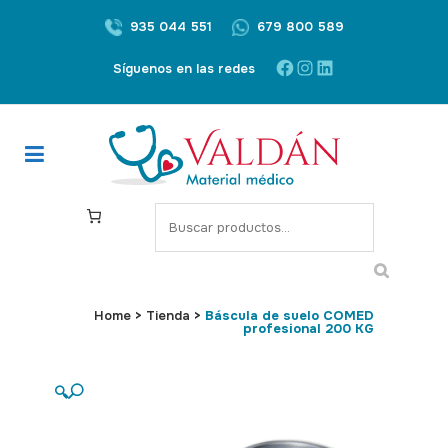
935 044 551
679 800 589
Facebook
Instagram
LinkedIn
Síguenos en las redes
S
e
a
r
c
Home
>
Tienda
>
Báscula de suelo COMED
profesional 200 KG
h
🔍