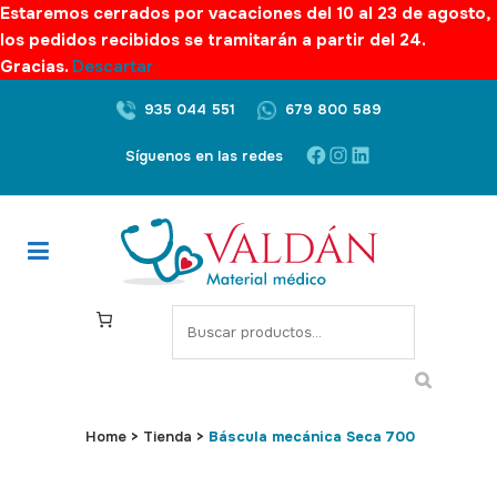
Estaremos cerrados por vacaciones del 10 al 23 de agosto,
los pedidos recibidos se tramitarán a partir del 24.
Gracias.
Descartar
935 044 551
679 800 589
Facebook
Instagram
LinkedIn
Síguenos en las redes
S
e
a
r
c
Home
>
Tienda
>
Báscula mecánica Seca 700
h