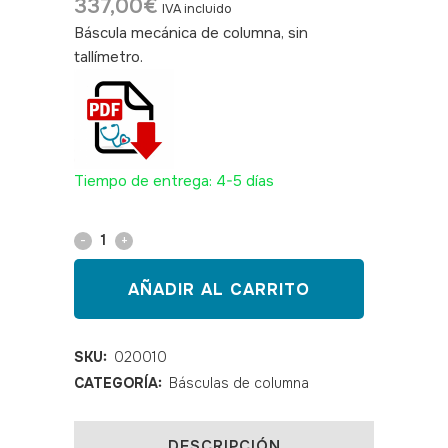
337,00
€
IVA incluido
Báscula mecánica de columna, sin
tallímetro.
SKU: 020010
Tiempo de entrega: 4-5 días
Báscula
mecánica
AÑADIR AL CARRITO
Seca
700
SKU:
020010
CATEGORÍA:
Básculas de columna
quantity
DESCRIPCIÓN