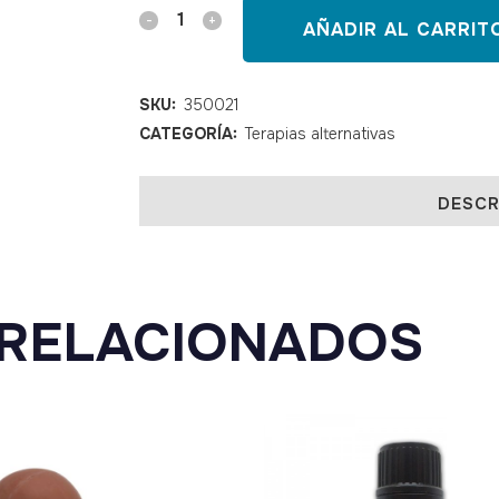
Ventosa
AÑADIR AL CARRIT
pera
goma
SKU:
350021
CATEGORÍA:
Terapias alternativas
campana
cristal
DESCR
40
mm
quantity
RELACIONADOS