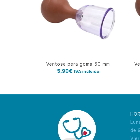
Ventosa pera goma 50 mm
Ve
5,90
€
IVA incluido
HOR
Lun
de 
Vie