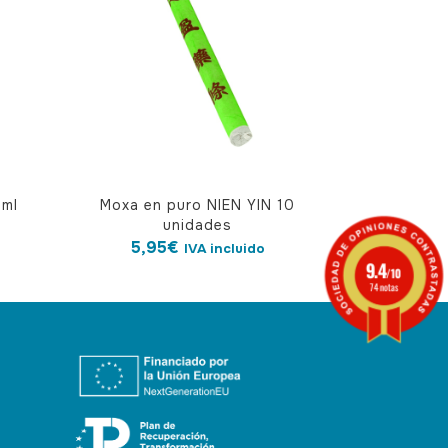
 ml
Moxa en puro NIEN YIN 10
unidades
5,95
€
IVA incluido
9.4
/10
74 notas