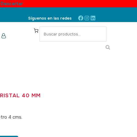
.
Descartar
Facebook
Instagram
LinkedIn
Síguenos en las redes
S
e
a
r
c
h
RISTAL 40 MM
etro 4 cms.
SKU: 350021