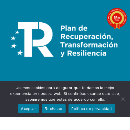
9.4
/10
74 notas
Usamos cookies para asegurar que te damos la mejor
experiencia en nuestra web. Si continúas usando este sitio,
asumiremos que estás de acuerdo con ello.
Agencia Marketing Online
Design by
Ingenium.Marketing
Aceptar
Rechazar
Política de privacidad
Privacidad
Aviso Legal