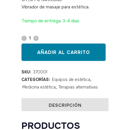
IVA incluido
Vibrador de masaje para estética.
SKU:
370001
Tiempo de entrega: 3-4 días
Masajeador
anti
AÑADIR AL CARRITO
celulitis
MOVE
SKU:
370001
CATEGORÍAS:
Equipos de estética
,
quantity
Medicina estética
,
Terapias alternativas
DESCRIPCIÓN
PRODUCTOS