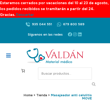
Estaremos cerrados por vacaciones del 10 al 23 de agosto,
los pedidos recibidos se tramitarán a partir del 24.
Gracias.
Descartar
935 044 551
679 800 589
Facebook
Instagram
LinkedIn
Síguenos en las redes
S
e
a
r
c
Home
>
Tienda
>
Masajeador anti celulitis
MOVE
h