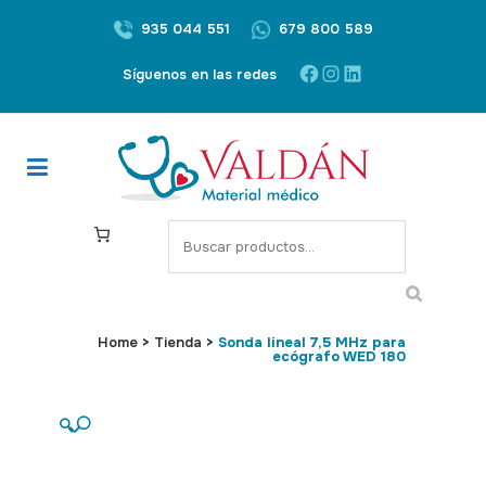
935 044 551
679 800 589
Facebook
Instagram
LinkedIn
Síguenos en las redes
S
e
a
r
c
Home
>
Tienda
>
Sonda lineal 7,5 MHz para
ecógrafo WED 180
h
🔍