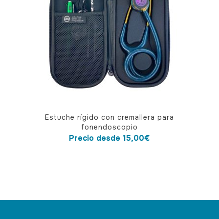
Este
Estuche rígido con cremallera para
producto
fonendoscopio
tiene
Precio desde
15,00
€
múltiples
variantes.
Las
opciones
se
pueden