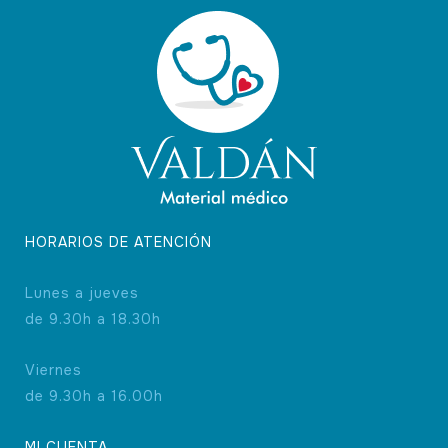
elegir
en
la
página
de
producto
HORARIOS DE ATENCIÓN
Lunes a jueves
de 9.30h a 18.30h
Viernes
de 9.30h a 16.00h
MI CUENTA