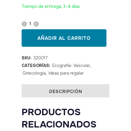
Tiempo de entrega: 3-4 días
Doppler
fetal
AÑADIR AL CARRITO
Baby
Sound
SKU:
320017
CATEGORÍAS:
Ecografía- Vascular
,
sonda
Ginecología
,
Ideas para regalar
2
MHz
DESCRIPCIÓN
quantity
PRODUCTOS
RELACIONADOS