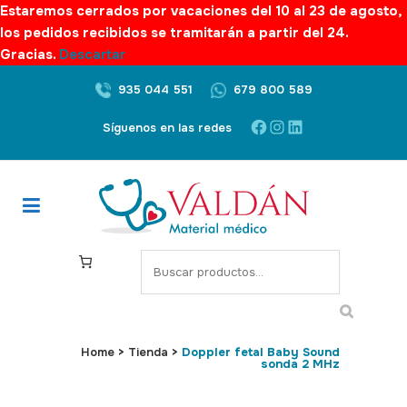
Estaremos cerrados por vacaciones del 10 al 23 de agosto,
los pedidos recibidos se tramitarán a partir del 24.
Gracias.
Descartar
935 044 551
679 800 589
Facebook
Instagram
LinkedIn
Síguenos en las redes
S
e
a
r
c
Home
>
Tienda
>
Doppler fetal Baby Sound
sonda 2 MHz
h